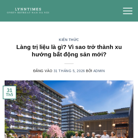
Bỏ
qua
nội
dung
KIẾN THỨC
Làng trị liệu là gì? Vì sao trở thành xu
hướng bất động sản mới?
ĐĂNG VÀO
31 THÁNG 5, 2026
BỞI
ADMIN
31
Th5