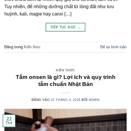
Tuy nhiên, để những dưỡng chất từ lòng đất như lưu
huỳnh, kali, magie hay canxi […]
TIẾP TỤC ĐỌC
→
Đăng trong
Kiến thức
Để lại bình luận
KIẾN THỨC
Tắm onsen là gì? Lợi ích và quy trình
tắm chuẩn Nhật Bản
ĐĂNG VÀO
22 THÁNG 4, 2026
BỞI
ADMIN
22
Th4