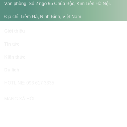
Văn phòng: Số 2 ngõ 95 Chùa Bộc, Kim Liên Hà Nội.
Địa chỉ:
Liêm Hà, Ninh Bình, Việt Nam
Giới thiệu
Tin tức
Kiến thức
Du lịch
HOTLINE:
093 617 3335
MẠNG XÃ HỘI