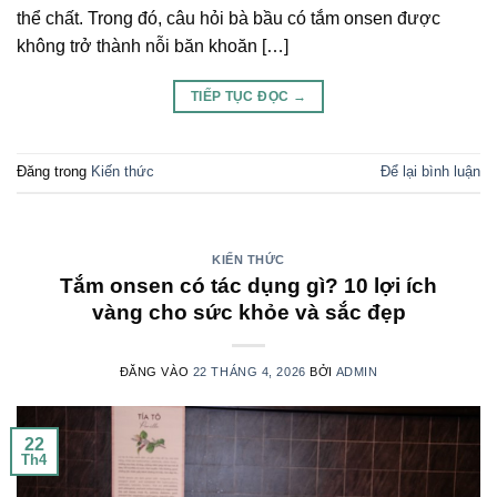
thể chất. Trong đó, câu hỏi bà bầu có tắm onsen được
không trở thành nỗi băn khoăn […]
TIẾP TỤC ĐỌC
→
Đăng trong
Kiến thức
Để lại bình luận
KIẾN THỨC
Tắm onsen có tác dụng gì? 10 lợi ích
vàng cho sức khỏe và sắc đẹp
ĐĂNG VÀO
22 THÁNG 4, 2026
BỞI
ADMIN
22
Th4