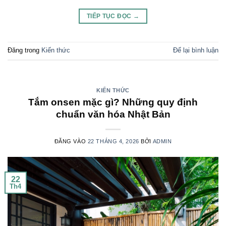
TIẾP TỤC ĐỌC
→
Đăng trong
Kiến thức
Để lại bình luận
KIẾN THỨC
Tắm onsen mặc gì? Những quy định
chuẩn văn hóa Nhật Bản
ĐĂNG VÀO
22 THÁNG 4, 2026
BỞI
ADMIN
22
Th4