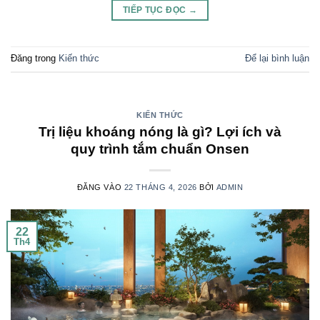
TIẾP TỤC ĐỌC
→
Đăng trong
Kiến thức
Để lại bình luận
KIẾN THỨC
Trị liệu khoáng nóng là gì? Lợi ích và
quy trình tắm chuẩn Onsen
ĐĂNG VÀO
22 THÁNG 4, 2026
BỞI
ADMIN
22
Th4