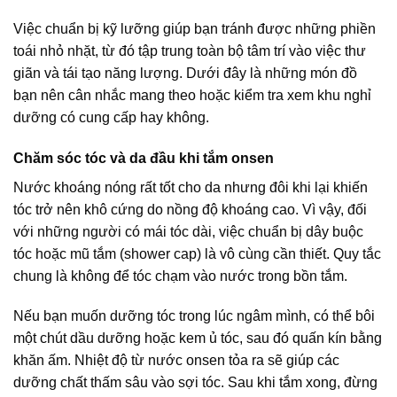
Việc chuẩn bị kỹ lưỡng giúp bạn tránh được những phiền
toái nhỏ nhặt, từ đó tập trung toàn bộ tâm trí vào việc thư
giãn và tái tạo năng lượng. Dưới đây là những món đồ
bạn nên cân nhắc mang theo hoặc kiểm tra xem khu nghỉ
dưỡng có cung cấp hay không.
Chăm sóc tóc và da đầu khi tắm onsen
Nước khoáng nóng rất tốt cho da nhưng đôi khi lại khiến
tóc trở nên khô cứng do nồng độ khoáng cao. Vì vậy, đối
với những người có mái tóc dài, việc chuẩn bị dây buộc
tóc hoặc mũ tắm (shower cap) là vô cùng cần thiết. Quy tắc
chung là không để tóc chạm vào nước trong bồn tắm.
Nếu bạn muốn dưỡng tóc trong lúc ngâm mình, có thể bôi
một chút dầu dưỡng hoặc kem ủ tóc, sau đó quấn kín bằng
khăn ấm. Nhiệt độ từ nước onsen tỏa ra sẽ giúp các
dưỡng chất thấm sâu vào sợi tóc. Sau khi tắm xong, đừng