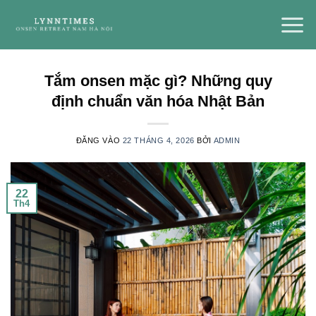
Bỏ
qua
nội
dung
Tắm onsen mặc gì? Những quy
định chuẩn văn hóa Nhật Bản
ĐĂNG VÀO
22 THÁNG 4, 2026
BỞI
ADMIN
22
Th4