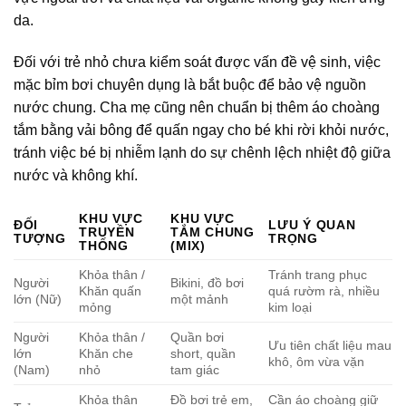
da.
Đối với trẻ nhỏ chưa kiểm soát được vấn đề vệ sinh, việc
mặc bỉm bơi chuyên dụng là bắt buộc để bảo vệ nguồn
nước chung. Cha mẹ cũng nên chuẩn bị thêm áo choàng
tắm bằng vải bông để quấn ngay cho bé khi rời khỏi nước,
tránh việc bé bị nhiễm lạnh do sự chênh lệch nhiệt độ giữa
nước và không khí.
KHU VỰC
KHU VỰC
ĐỐI
LƯU Ý QUAN
TRUYỀN
TẮM CHUNG
TƯỢNG
TRỌNG
THỐNG
(MIX)
Khỏa thân /
Tránh trang phục
Người
Bikini, đồ bơi
Khăn quấn
quá rườm rà, nhiều
lớn (Nữ)
một mảnh
mỏng
kim loại
Người
Khỏa thân /
Quần bơi
Ưu tiên chất liệu mau
lớn
Khăn che
short, quần
khô, ôm vừa vặn
(Nam)
nhỏ
tam giác
Khỏa thân
Đồ bơi trẻ em,
Cần áo choàng giữ