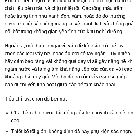
Phụ nữ nên chọn các kiểu bikini hoặc đồ bơi một mảnh có
chất liệu bền màu và chịu nhiệt tốt. Các tông màu trầm
hoặc trung tính như xanh đen, xám, hoặc đỏ đô thường
được ưu tiên vì chúng mang lại vẻ thanh lịch và không quá
nổi bật trong không gian yên tĩnh của khu nghỉ dưỡng.
Ngoài ra, nếu bạn lo ngại về vấn đề kín đáo, có thể lựa
chọn các loại váy bơi hoặc áo bơi có tay ngắn. Tuy nhiên,
hãy đảm bảo rằng vải không quá dày vì sẽ gây nặng nề khi
ngấm nước và làm giảm khả năng tiếp xúc của da với các
khoáng chất quý giá. Một bộ đồ bơi ôm vừa vặn sẽ giúp
bạn di chuyển linh hoạt giữa các bể tắm khác nhau.
Tiêu chí lựa chọn đồ bơi nữ:
Chất liệu chịu được tác động của lưu huỳnh và nhiệt độ
cao.
Thiết kế tối giản, không đính đá hay phụ kiện sắc nhọn.