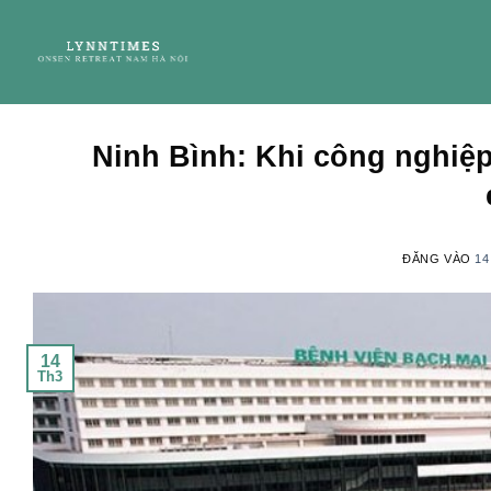
Bỏ
qua
nội
dung
Ninh Bình: Khi công nghiệp,
ĐĂNG VÀO
14
14
Th3