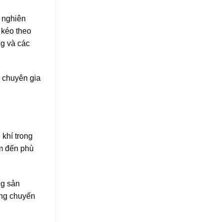
à nghiên
 kéo theo
ng và các
 chuyên gia
 khí trong
ểm đến phù
ng sản
ững chuyến