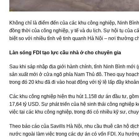
Không chỉ là điểm đến của các khu công nghiệp, Ninh Bình
đồng thời của công nghiệp, y tế và du lịch. Sự hội tụ của 
biệt so với nhiều tỉnh vệ tinh quanh Hà Nội – nơi thường c
Làn sóng FDI tạo lực cầu nhà ở cho chuyên gia
Sau khi sáp nhập địa giới hành chính, tỉnh Ninh Bình mới
sản xuất mới ở cửa ngõ phía Nam Thủ đô. Theo quy hoạch,
trong đó 20 khu đã đi vào hoạt động với tỷ lệ lấp đầy khoả
Các khu công nghiệp hiện thu hút 1.158 dự án đầu tư, gồm
17,64 tỷ USD. Sự phát triển của hệ sinh thái công nghiệp 
việc tại các khu công nghiệp, trong đó có nhiều kỹ sư, chu
Theo báo cáo của Savills Hà Nội, nhu cầu thuê căn hộ dịc
nước ngoài làm việc trong các dự án có vốn FDI. Xu hướng