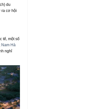
ch) du
 ra cơ hội
c tế, một số
t Nam Hà
ình nghỉ