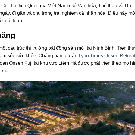
ục Du lịch Quốc gia Việt Nam (Bộ Văn hóa, Thể thao và Du lị
gày, đi gần và chú trọng trải nghiệm cá nhân hóa. Điều này mở
 cuối tuần.
năng
một cấu trúc thị trường bất động sản mới tại Ninh Bình. Trên thự
chăm sóc sức khỏe. Chẳng hạn, dự án
Lynn Times Onsen Retrea
 đoàn Onsen Fuji tại khu vực Liêm Hà được phát triển theo mô h
 mại.