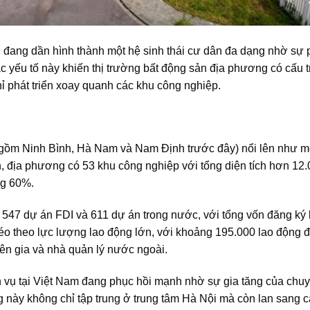
 đang dần hình thành một hệ sinh thái cư dân đa dạng nhờ sự p
các yếu tố này khiến thị trường bất động sản địa phương có cấu 
hỉ phát triển xoay quanh các khu công nghiệp.
 (gồm Ninh Bình, Hà Nam và Nam Định trước đây) nổi lên như m
 địa phương có 53 khu công nghiệp với tổng diện tích hơn 12.
ng 60%.
 547 dự án FDI và 611 dự án trong nước, với tổng vốn đăng ký
kéo theo lực lượng lao động lớn, với khoảng 195.000 lao động 
yên gia và nhà quản lý nước ngoài.
h vụ tại Việt Nam đang phục hồi mạnh nhờ sự gia tăng của chuy
 này không chỉ tập trung ở trung tâm Hà Nội mà còn lan sang c