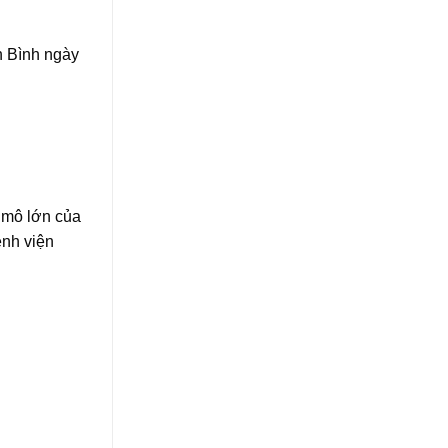
h Bình ngày
 mô lớn của
ệnh viện