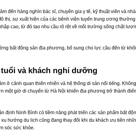
ăm đến hàng nghìn bác sĩ, chuyên gia y tế, kỹ thuật viên và nh
ô thị, sự xuất hiện của các bệnh viện tuyến trung ương thường
 nhập cao, từ đó tạo nhu cầu rõ rệt về môi trường sống chất lượ
ường bất động sản địa phương, bổ sung cho lực cầu đến từ khối
o tuổi và khách nghỉ dưỡng
ằm ở cảnh quan thiên nhiên và hệ thống di sản nổi tiếng. Không
ơn một giờ di chuyển từ Hà Nội khiến địa phương trở thành đi
ận định Ninh Bình có tiềm năng phát triển các sản phẩm bất độ
 xu hướng du lịch cũng đang thay đổi khi du khách ưu tiên nh
ăm sóc sức khỏe.