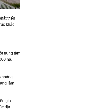
hát triển
trúc khác
ột trung tâm
000 ha,
 khoảng
đang làm
ên gia
ác địa